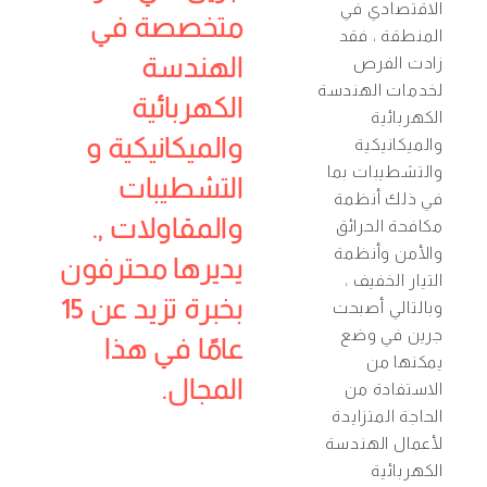
الاقتصادي في
متخصصة في
المنطقة ، فقد
الهندسة
زادت الفرص
لخدمات الهندسة
الكهربائية
الكهربائية
والميكانيكية و
والميكانيكية
والتشطيبات بما
التشطيبات
في ذلك أنظمة
والمقاولات ,.
مكافحة الحرائق
والأمن وأنظمة
يديرها محترفون
التيار الخفيف ،
بخبرة تزيد عن 15
وبالتالي أصبحت
جرين في وضع
عامًا في هذا
يمكنها من
المجال.
الاستفادة من
الحاجة المتزايدة
لأعمال الهندسة
الكهربائية